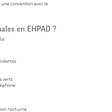
é une convention avec le
males en EHPAD ?
oi :
toilettes
s verts
éléphone
ation nocturne