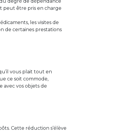
end du degré de dépendance
et peut être pris en charge
dicaments, les visites de
ion de certaines prestations
’il vous plait tout en
 que ce soit commode,
e avec vos objets de
pôts. Cette réduction s’élève